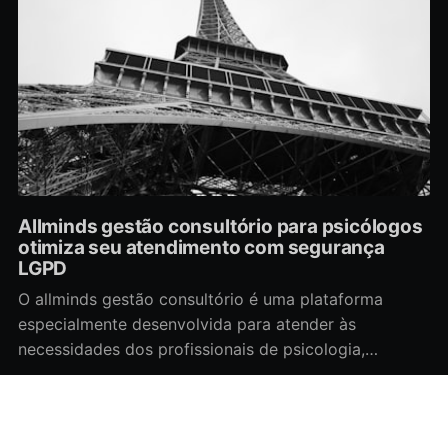
Allminds gestão consultório para psicólogos
otimiza seu atendimento com segurança
LGPD
O allminds gestão consultório é uma plataforma
especialmente desenvolvida para atender às
necessidades dos profissionais de psicologia,
integrando funcionalidades que abrangem o controle
Elias Góes
do prontuário eletrônico, a documentação da
Jan 27, 2026
•
7 min read
evolução clínica e o gerenciamento do fluxo de